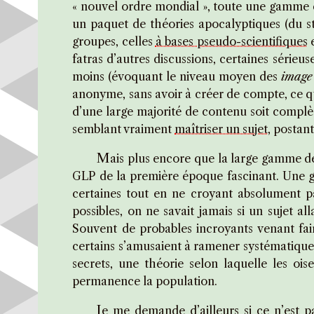
« nouvel ordre mondial », toute une gamme en
un paquet de théories apocalyptiques (du st
groupes, celles
à bases pseudo-scientifiques
e
fatras d’autres discussions, certaines sérieu
moins (évoquant le niveau moyen des
image
anonyme, sans avoir à créer de compte, ce qui
d’une large majorité de contenu soit complè
semblant vraiment
maîtriser un sujet
, postan
M
ais plus encore que la large gamme de 
GLP de la première époque fascinant. Une gra
certaines tout en ne croyant absolument pa
possibles, on ne savait jamais si un sujet a
Souvent de probables incroyants venant fair
certains s’amusaient à ramener systématiquem
secrets, une théorie selon laquelle les oi
permanence la population.
J
e me demande d’ailleurs si ce n’est 