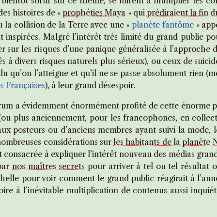
entôt sortir sur ce thème, se mirent à multiplier les con
es histoires de «
prophéties Maya
» qui
prédiraient la fin
u la collision de la Terre avec une «
planète fantôme
» appe
nt inspirées. Malgré l’intérêt très limité du grand public 
r sur les risques d’une panique généralisée à l’approche 
 divers risques naturels plus sérieux), ou ceux de suicide
u qu’on l’atteigne et qu’il ne se passe absolument rien 
s Françaises
), à leur grand désespoir.
orum a évidemment énormément profité de cette énorme pub
s (ou plus anciennement, pour les francophones, en collec
aux posteurs ou d’anciens membres ayant suivi la mode, 
ombreuses considérations sur
les habitants de la planète 
ait consacrée à expliquer l’intérêt nouveau des médias gra
par
nos maîtres secrets
pour arriver à tel ou tel résultat 
chelle pour voir comment le grand public réagirait à l’a
voire à l’inévitable multiplication de contenus aussi inquié