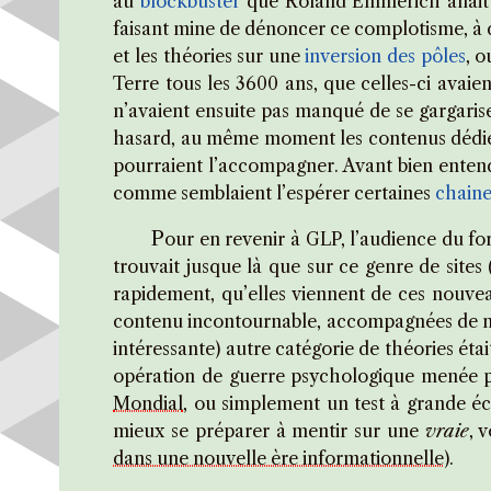
au
blockbuster
que Roland Emmerich allait bi
faisant mine de dénoncer ce complotisme, à d
et les théories sur une
inversion des pôles
, o
Terre tous les 3600 ans, que celles-ci avaie
n’avaient ensuite pas manqué de se gargarise
hasard, au même moment les contenus dédiés à
pourraient l’accompagner. Avant bien entend
comme semblaient l’espérer certaines
chaine
P
our en revenir à GLP, l’audience du f
trouvait jusque là que sur ce genre de site
rapidement, qu’elles viennent de ces nouve
contenu incontournable, accompagnées de n
intéressante) autre catégorie de théories ét
opération de guerre psychologique menée 
Mondial
, ou simplement un test à grande é
mieux se préparer à mentir sur une
vraie
, 
dans une nouvelle ère informationnelle
).