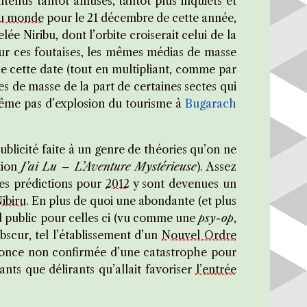
tenus tantôt amusés, tantôt plus inquiets et
 du monde
pour le 21 décembre de cette année,
lée Niribu, dont l’orbite croiserait celui de la
pour ces foutaises, les mêmes médias de masse
de cette date (tout en multipliant, comme par
s de masse de la part de certaines sectes qui
(même pas d’explosion du tourisme à
Bugarach
licité faite à un genre de théories qu’on ne
tion
J’ai Lu – L’Aventure Mystérieuse
). Assez
les prédictions pour
2012
y sont devenues un
Nibiru
. En plus de quoi une abondante (et plus
nd public pour celles ci (vu comme une
psy-op
,
obscur, tel l’établissement d’un
Nouvel Ordre
nnonce non confirmée d’une catastrophe pour
tants que délirants qu’allait favoriser
l’entrée