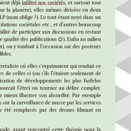
aient déjà
infiltré nos sociétés
, et surtout tout
ur la planète), elles mêmes divisées en deux
GLP (nom oblige ?). Le tout étant noyé dans un
olutions sociétales etc., et d’autres beaucoup
ité de participer aux discussions en restant
e qualité des publications
😉
). Enfin au milieu
), on y tombait à l’occasion sur des posteurs
ibles.
réaliste où elles s’exprimaient qui rendait ce
de celles ci (ou s’ils l’étaient seulement de
isation de développements les plus farfelus
pouvait l’être) ou tourner au délire complet.
r mieux illustrer son absurdité. Par exemple
sur la surveillance de masse par les services
ous été remplacés par des drones filmant en
mode
, ayant rencontré cette théorie pour la