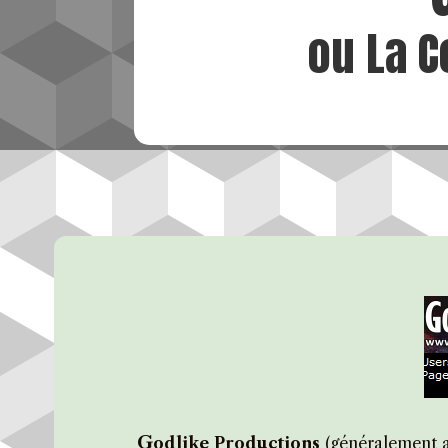
ou La C
G
odlike Productions
(généralement ab