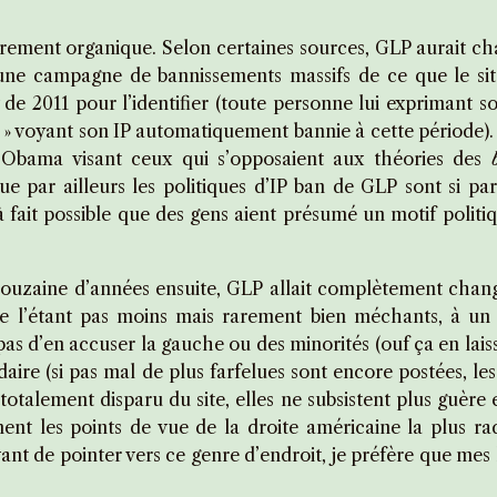
rement organique. Selon certaines sources, GLP aurait c
 une campagne de bannissements massifs de ce que le si
de 2011 pour l’identifier (toute personne lui exprimant 
» voyant son IP automatiquement bannie à cette période). 
d’Obama visant ceux qui s’opposaient aux théories des
ue par ailleurs les politiques d’IP ban de GLP sont si par
t à fait possible que des gens aient présumé un motif politi
-douzaine d’années ensuite, GLP allait complètement chang
e l’étant pas moins mais rarement bien méchants, à un 
 pas d’en accuser la gauche ou des minorités (ouf ça en la
aire (si pas mal de plus farfelues sont encore postées, les 
talement disparu du site, elles ne subsistent plus guère en
nt les points de vue de la droite américaine la plus radi
avant de pointer vers ce genre d’endroit, je préfère que mes