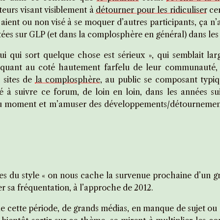
teurs visant visiblement à
détourner pour les ridiculiser
cer
ise aient ou non visé à se moquer d’autres participants, ça
tées sur GLP (et dans la complosphère en général) dans les 
lui qui sort quelque chose est sérieux », qui semblait la
n quant au coté hautement farfelu de leur communauté
s sites de
la complosphère
, au public se composant typi
nué à suivre ce forum, de loin en loin, dans les années s
du moment et m’amuser des développements/détournements t
ies du style « on nous cache la survenue prochaine d’un g
er sa fréquentation, à l’approche de 2012.
e cette période, de grands médias, en manque de sujet ou d