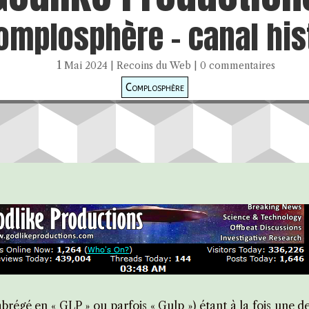
omplosphère - canal his
1 Mai 2024
|
Recoins du Web
|
0 commentaires
Complosphère
régé en « GLP » ou parfois « Gulp ») étant à la fois une 