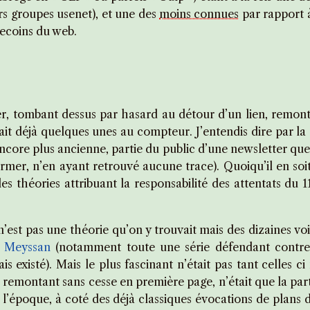
rs groupes usenet), et une des
moins connues
par rapport 
 recoins du web.
rer, tombant dessus par hasard au détour d’un lien, remon
vait déjà quelques unes au compteur. J’entendis dire par la
core plus ancienne, partie du public d’une newsletter qu
firmer, n’en ayant retrouvé aucune trace). Quoiqu’il en so
 les théories attribuant la responsabilité des attentats du
’est pas une théorie qu’on y trouvait mais des dizaines voir
y Meyssan
(notamment toute une série défendant contre 
ais existé). Mais le plus fascinant n’était pas tant celles 
ifs, remontant sans cesse en première page, n’était que la p
à l’époque, à coté des déjà classiques évocations de plans d