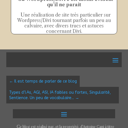
qu’il ne parait
U
ne réalisation de site très particulier sur
Wordpress/Divi tournant parfois un peu au
calvaire, avec divers trucs et astuces
concernant Divi.
←
Il est temps de parler de ce blog
Types d’I.As, AGI, ASI, IA faibles ou fortes, Singularité,
Sentience. Un peu de vocabulaire...
→
Ce blog est réalisé par, et la propriété, d’Antoine Cani à titre