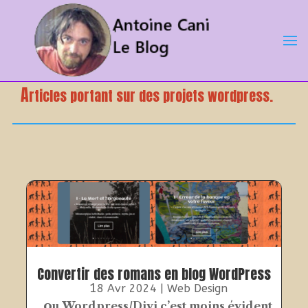
A
rticles portant sur des projets wordpress.
Convertir des romans en blog WordPress
1
8 Avr 2024
|
Web Design
o
u Wordpress/Divi c’est moins évident